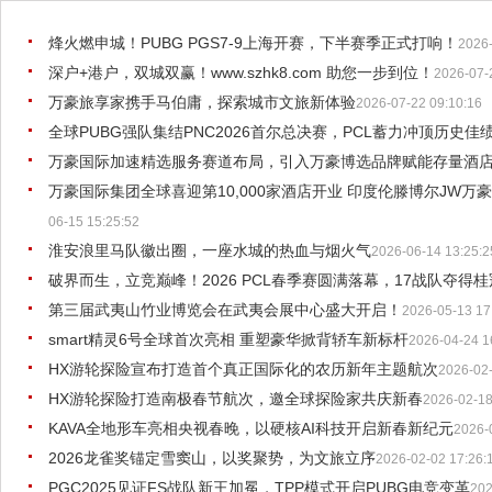
烽火燃申城！PUBG PGS7-9上海开赛，下半赛季正式打响！
2026-
深户+港户，双城双赢！www.szhk8.com 助您一步到位！
2026-07-
万豪旅享家携手马伯庸，探索城市文旅新体验
2026-07-22 09:10:16
全球PUBG强队集结PNC2026首尔总决赛，PCL蓄力冲顶历史佳
万豪国际加速精选服务赛道布局，引入万豪博选品牌赋能存量酒
万豪国际集团全球喜迎第10,000家酒店开业 印度伦滕博尔JW
06-15 15:25:52
淮安浪里马队徽出圈，一座水城的热血与烟火气
2026-06-14 13:25:2
破界而生，立竞巅峰！2026 PCL春季赛圆满落幕，17战队夺得
第三届武夷山竹业博览会在武夷会展中心盛大开启！
2026-05-13 17
smart精灵6号全球首次亮相 重塑豪华掀背轿车新标杆
2026-04-24 1
HX游轮探险宣布打造首个真正国际化的农历新年主题航次
2026-02-
HX游轮探险打造南极春节航次，邀全球探险家共庆新春
2026-02-18
KAVA全地形车亮相央视春晚，以硬核AI科技开启新春新纪元
2026-
2026龙雀奖锚定雪窦山，以奖聚势，为文旅立序
2026-02-02 17:26:
PGC2025见证FS战队新王加冕，TPP模式开启PUBG电竞变革
202