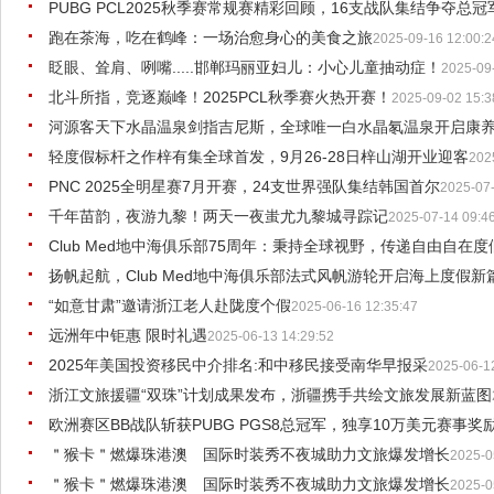
PUBG PCL2025秋季赛常规赛精彩回顾，16支战队集结争夺总冠
跑在茶海，吃在鹤峰：一场治愈身心的美食之旅
2025-09-16 12:00:2
眨眼、耸肩、咧嘴.....邯郸玛丽亚妇儿：小心儿童抽动症！
2025-09
北斗所指，竞逐巅峰！2025PCL秋季赛火热开赛！
2025-09-02 15:3
河源客天下水晶温泉剑指吉尼斯，全球唯一白水晶氡温泉开启康
轻度假标杆之作梓有集全球首发，9月26-28日梓山湖开业迎客
202
PNC 2025全明星赛7月开赛，24支世界强队集结韩国首尔
2025-07-
千年苗韵，夜游九黎！两天一夜蚩尤九黎城寻踪记
2025-07-14 09:4
Club Med地中海俱乐部75周年：秉持全球视野，传递自由自在
扬帆起航，Club Med地中海俱乐部法式风帆游轮开启海上度假新
“如意甘肃”邀请浙江老人赴陇度个假
2025-06-16 12:35:47
远洲年中钜惠 限时礼遇
2025-06-13 14:29:52
2025年美国投资移民中介排名:和中移民接受南华早报采
2025-06-1
浙江文旅援疆“双珠”计划成果发布，浙疆携手共绘文旅发展新蓝图
欧洲赛区BB战队斩获PUBG PGS8总冠军，独享10万美元赛事奖
＂猴卡＂燃爆珠港澳 国际时装秀不夜城助力文旅爆发增长
2025-0
＂猴卡＂燃爆珠港澳 国际时装秀不夜城助力文旅爆发增长
2025-0