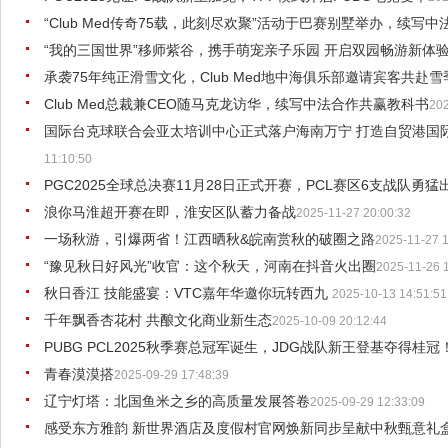
“Club Med传奇75载，此刻尽欢聚”活动于巴赛别墅举办，续写
“我的三国世界”移师紫谷，携手萌宠亲子乐园 开启双园畅游新体
承袭75年纯正滑雪文化，Club Med地中海俱乐部邀请宾客共赴
Club Med总裁兼CEO随马克龙访华，续写中法合作共赢教科书
202
国际台克球联合会亚太培训中心正式落户海南万宁 打造自贸港国
11:10:50
PGC2025全球总决赛11月28日正式开赛，PCL赛区6支战队勇猛
浪你马淮超开赛在即，淮安区队蓄力备战
2025-11-27 20:00:32
一场秋游，引爆两省！江西晒秋&皖南赏秋的破圈之路
2025-11-27 1
“豫见秋日好风光”收官：这个秋天，河南在抖音火出圈
2025-11-26 
秋日香江 技能盛宴：VTC嘉年华邀你玩转西九
2025-10-13 14:51:51
千年飘香杏花村 共酿文化商业新生态
2025-10-09 20:12:44
PUBG PCL2025秋季赛总冠军诞生，JDG战队新王登基夺得桂冠
青春漠漠搭
2025-09-29 17:48:39
辽宁灯塔：北国鱼米之乡的高质量发展答卷
2025-09-29 12:33:09
感受东方雅韵 新世界酒店及度假村官网焕新同步呈献中秋甄意礼