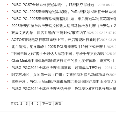
PUBG PGS7全球系列赛冠军诞生，17战队夺得桂冠！
2025-05-12 
PUBG PCL2025春季赛总冠军揭晓，PeRo战队领衔出征全球系
PUBG PCL2025春季赛常规赛精彩回顾，季后赛冠军到底花落谁
2025淮安西游乐园淮安马拉松暨大运河马拉松系列赛（淮安站）
破局文旅内卷，酒店卫浴的“平庸时代”该终结了
2025-04-02 15:47:1
AOTOS智能电动行李箱重磅上市，开启智能出行新时代
2025-03-26
北斗所指，竞逐巅峰！2025 PCL春季赛3月19日正式开赛！
2025-0
“中国年味之旅”携手全球达人探秘中国，穿梭千年文化秘境
2025-03
Club Med地中海俱乐部解锁旅行过年的多元度假体验，邀宾客
PUBG PGC2024全球总决赛圆满落幕，越南战队TE夺冠！
2024-12
阿克苏地区、兵团第一师（广州）文旅招商对接活动成功举办
2024
雪季开板，与Club Med地中海俱乐部共赴法国阿尔卑斯山滑雪之
PUBG PGC2024全球总决赛火热开赛，PCL赛区6支战队强势出
首页
1
2
3
4
5
下一页
末页