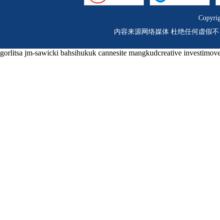
Copyri
内容来源网络媒体 杜绝任何虚假不
gorlitsa
jm-sawicki
bahsihukuk
cannesite
mangkudcreative
investimove