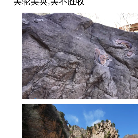
美轮美奂,美不胜收