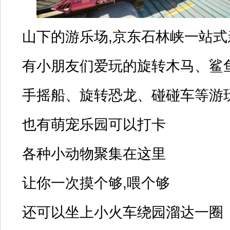
山下的游乐场,京东石林峡一站式
有小朋友们爱玩的旋转木马、鲨
手摇船、旋转恐龙、碰碰车等游
也有萌宠乐园可以打卡
各种小动物聚集在这里
让你一次摸个够,喂个够
还可以坐上小火车绕园溜达一圈