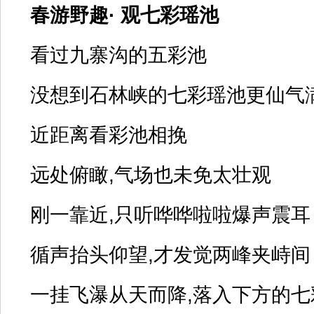
春游野趣· 观七彩瑶池
看过九寨沟的五彩池
没想到石林峡的七彩瑶池更仙气
近距离看彩池相挽
远处俯瞰,气场也未免太壮观
刚一靠近,只听哗哗啦啦爆声震耳
循声抬头仰望,才发觉两峰夹峙间
一挂飞瀑从天而降,落入下方的七