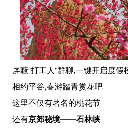
屏蔽“打工人”群聊,一键开启度假
相约平谷,春游踏青赏花吧
这里不仅有著名的桃花节
还有
京郊秘境——石林峡