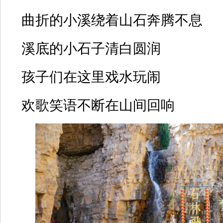
曲折的小溪绕着山石奔腾不息
溪底的小石子清白圆润
孩子们在这里戏水玩闹
欢歌笑语不断在山间回响