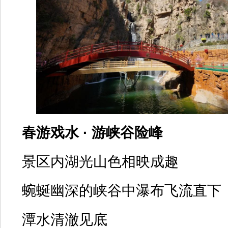
春游戏水 · 游峡谷险峰
景区内湖光山色相映成趣
蜿蜒幽深的峡谷中瀑布飞流直下
潭水清澈见底