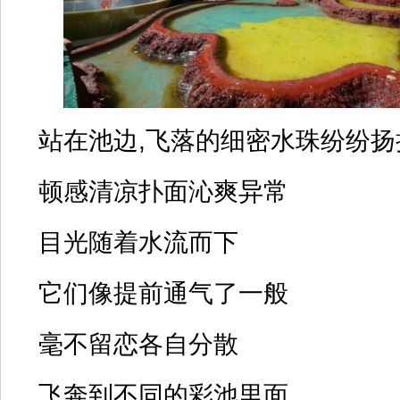
站在池边,飞落的细密水珠纷纷扬
顿感清凉扑面沁爽异常
目光随着水流而下
它们像提前通气了一般
毫不留恋各自分散
飞奔到不同的彩池里面