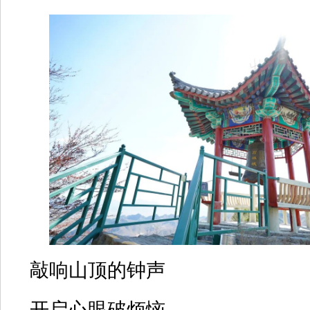
敲响山顶的钟声
开启心眼破烦恼