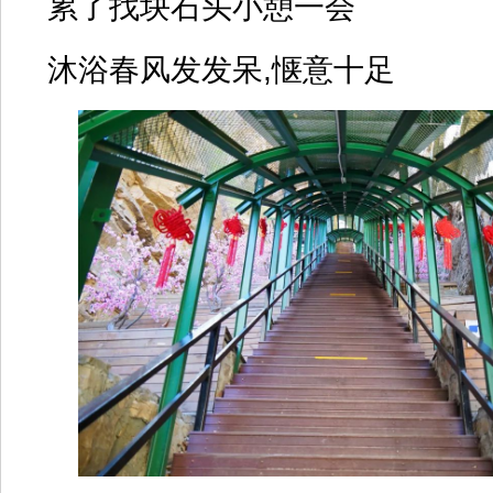
累了找块石头小憩一会
沐浴春风发发呆,惬意十足