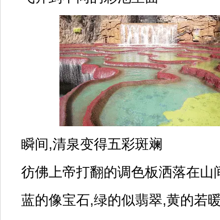
瞬间,清泉变得五彩斑斓
彷佛上帝打翻的调色板洒落在山
蓝的像宝石,绿的似翡翠,黄的若