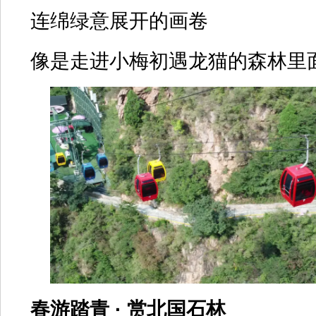
连绵绿意展开的画卷
像是走进小梅初遇龙猫的森林里
春游踏青 · 赏北国石林