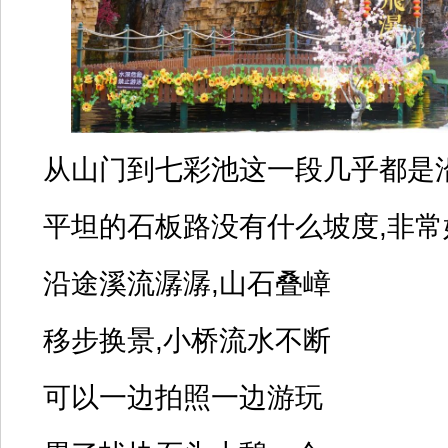
从山门到七彩池这一段几乎都是
平坦的石板路没有什么坡度,非常
沿途溪流潺潺,山石叠嶂
移步换景,小桥流水不断
可以一边拍照一边游玩